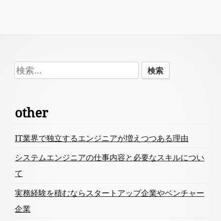
Footer
検
Content
索:
other
IT業界で独立するエンジニアが増えつつある理由
システムエンジニアの仕事内容と必要なスキルについ
て
実務経験を積むならスタートアップ企業やベンチャー
企業