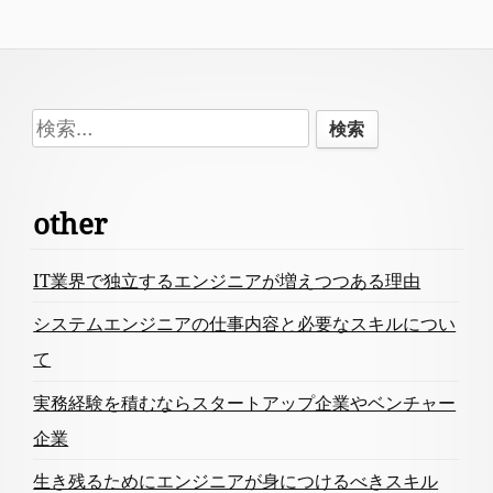
Footer
検
Content
索:
other
IT業界で独立するエンジニアが増えつつある理由
システムエンジニアの仕事内容と必要なスキルについ
て
実務経験を積むならスタートアップ企業やベンチャー
企業
生き残るためにエンジニアが身につけるべきスキル