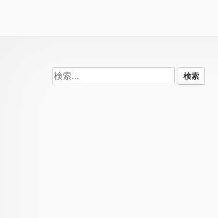
Footer
検
Content
索: